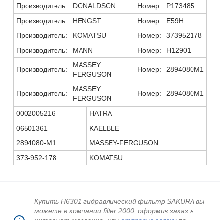
Производитель:
DONALDSON
Номер:
P173485
Производитель:
HENGST
Номер:
E59H
Производитель:
KOMATSU
Номер:
373952178
Производитель:
MANN
Номер:
H12901
MASSEY
Производитель:
Номер:
2894080M1
FERGUSON
MASSEY
Производитель:
Номер:
2894080M1
FERGUSON
0002005216
HATRA
06501361
KAELBLE
2894080-M1
MASSEY-FERGUSON
373-952-178
KOMATSU
Купить H6301 гидравлический фильтр SAKURA вы
можете в компании filter 2000, оформив заказ в