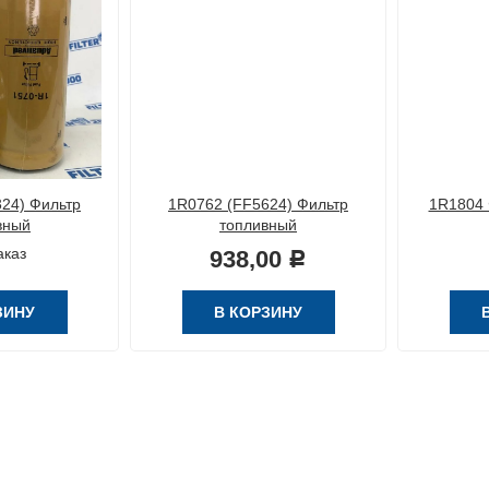
24) Фильтр
1R0762 (FF5624) Фильтр
1R1804 
вный
топливный
аказ
938,00
Р
ЗИНУ
В КОРЗИНУ