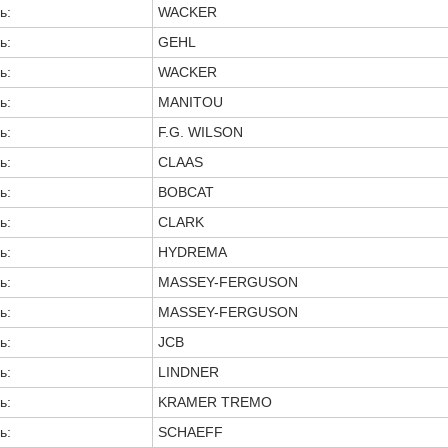
ь:
WACKER
ь:
GEHL
ь:
WACKER
ь:
MANITOU
ь:
F.G. WILSON
ь:
CLAAS
ь:
BOBCAT
ь:
CLARK
ь:
HYDREMA
ь:
MASSEY-FERGUSON
ь:
MASSEY-FERGUSON
ь:
JCB
ь:
LINDNER
ь:
KRAMER TREMO
ь:
SCHAEFF