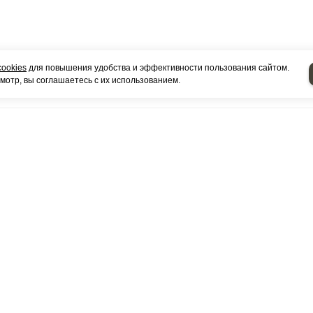
cookies
для повышения удобства и эффективности пользования сайтом.
отр, вы соглашаетесь с их использованием.
КОНТАКТЫ
Выставочный зал:
РФ Республика Татарстан город Набережные Челны, К
226 А помещение 3
Оптовый Склад:
РФ Республика Татарстан город Набережные Челны, К
224 (ПГК Гараж 2000), 20 ряд 10 бокс
Посмотреть на карте