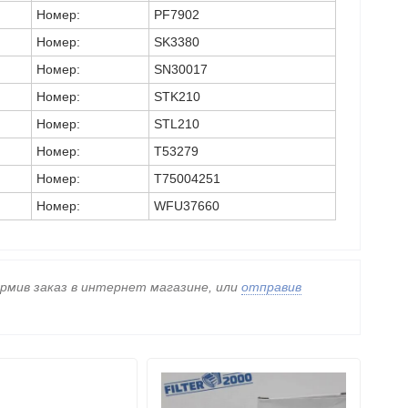
Номер:
PF7902
Номер:
SK3380
Номер:
SN30017
Номер:
STK210
Номер:
STL210
Номер:
T53279
Номер:
T75004251
Номер:
WFU37660
ормив заказ в интернет магазине, или
отправив