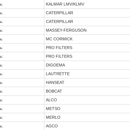
ь:
KALMAR LMV/KLMV
ь:
CATERPILLAR
ь:
CATERPILLAR
ь:
MASSEY-FERGUSON
ь:
MC CORMICK
ь:
PRO FILTERS
ь:
PRO FILTERS
ь:
DIGOEMA
ь:
LAUTRETTE
ь:
HANSEAT
ь:
BOBCAT
ь:
ALCO
ь:
METSO
ь:
MERLO
ь:
AGCO