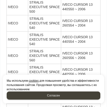
STRALIS
IVECO CURSOR 13
IVECO
EXECUTIVE SPACE
440S50 ~ 2006
500
STRALIS
IVECO CURSOR 13
IVECO
EXECUTIVE SPACE
260S54 ~ 2004
540
STRALIS
IVECO CURSOR 13
IVECO
EXECUTIVE SPACE
440S54 ~ 2004
540
STRALIS
IVECO CURSOR 13
IVECO
EXECUTIVE SPACE
260S56 ~ 2006
560
STRALIS
IVECO CURSOR 13
IVECO
EXECUTIVE SPACE
440S56 ~ 2006
560
Мы используем
cookies
для повышения удобства и эффективности
IVECO CURSOR 10 ~
пользования сайтом. Продолжая просмотр, вы соглашаетесь с их
IVECO
STRATOR 420
2008
использованием.
IVECO CURSOR 10 ~
Согласен
IVECO
STRATOR 450
2008