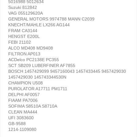
5016988 5012634
Suzuki 812842
VAG 055129620A
GENERAL MOTORS 9974788 MANN C2039
KNECHT/MAHLE LX266 AG144
FRAM CA3144
HENGST E200L
FEBI 21102
ALCO MD408 MD9408
FILTRON AP013
ACDelco PC2138E PC355
SCT SB209 LUBERFINER AF7855
BOSCH 1457429099 9457160043 1457433445 9457429030
1457429030 145743344530N
CHAMPION U508
PUROLATOR A17711 PM1711
DELPHI AF0057
FIAAM PA7006
SOFIMA S8510A S8710A
CLEAN MA444
UFI 3083600
GB-9588
1214-1109080