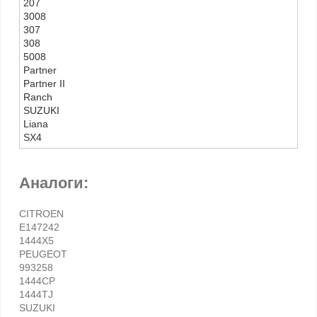
207
3008
307
308
5008
Partner
Partner II
Ranch
SUZUKI
Liana
SX4
Аналоги:
CITROEN
E147242
1444X5
PEUGEOT
993258
1444CP
1444TJ
SUZUKI