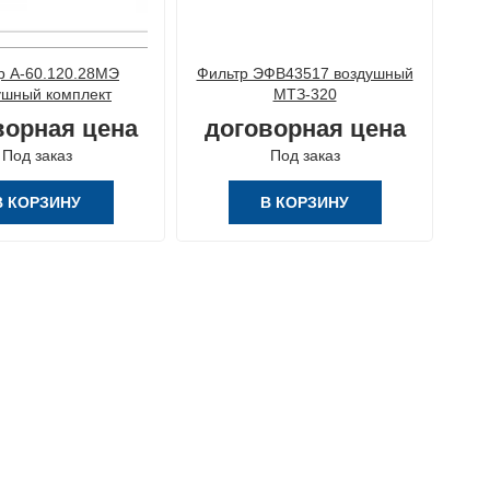
р А-60.120.28МЭ
Фильтр ЭФВ43517 воздушный
Ф
ушный комплект
МТЗ-320
ворная цена
договорная цена
д
Под заказ
Под заказ
В КОРЗИНУ
В КОРЗИНУ