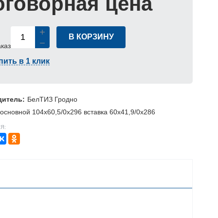
оговорная цена
В КОРЗИНУ
аказ
пить в 1 клик
дитель:
БелТИЗ Гродно
основной 104x60,5/0x296 вставка 60x41,9/0x286
Я: