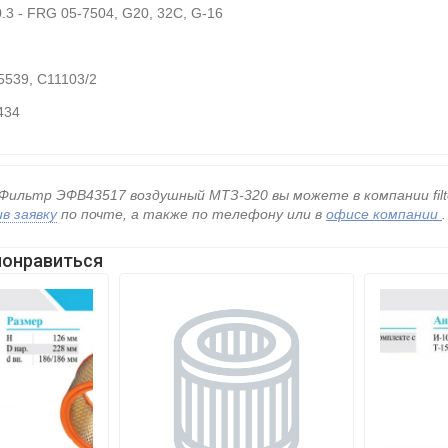
.3 - FRG 05-7504, G20, 32C, G-16
5539, C11103/2
434
Фильтр ЭФВ43517 воздушный МТЗ-320 вы можете в компании filte
в заявку
по почте, а также по телефону
или в
офисе компании
.
понравиться