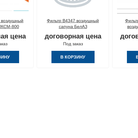
 воздушный
Фильтр В4347 воздушный
Фильт
МКСМ-800
сапуна БелАЗ
возд
ая цена
договорная цена
дого
аказ
Под заказ
ЗИНУ
В КОРЗИНУ