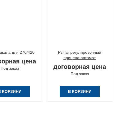
акала для 270/420
Рычаг регулировочный
Эле
прицепа автомат
Во
ворная цена
договорная цена
Под заказ
д
Под заказ
В КОРЗИНУ
В КОРЗИНУ