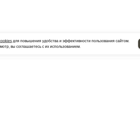
cookies
для повышения удобства и эффективности пользования сайтом.
отр, вы соглашаетесь с их использованием.
КОНТАКТЫ
Выставочный зал:
РФ Республика Татарстан город Набережные Челны, К
226 А помещение 3
Оптовый Склад:
РФ Республика Татарстан город Набережные Челны, К
224 (ПГК Гараж 2000), 20 ряд 10 бокс