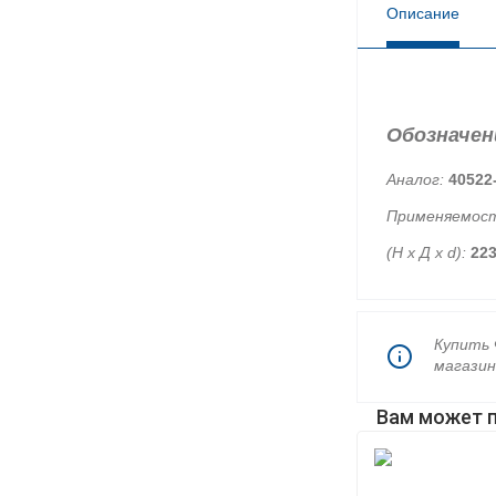
Описание
Обозначен
Аналог:
40522
Применяемост
(Н х Д х d):
22
Купить 
магазин
Вам может 