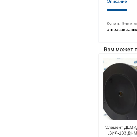
Описание
Купить Элемен
отправив заявк
Вам может 
Фильтра
Элемент Воздушного Фильтра
Элемент ДЕМИ
,ЗИЛ-133 ДФМ
договорная цена