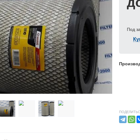
д
Под з
Ку
Произво
ПОДЕЛИТЬС