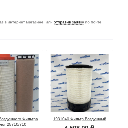
аз в интернет магазине, или
отправив заявку
по почте,
Воздушного Фильтра
1931040 Фильтр Воздушный
4
лог 25710/710
4 508,00
Р