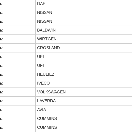
ь:
DAF
ь:
NISSAN
ь:
NISSAN
ь:
BALDWIN
ь:
WIRTGEN
ь:
CROSLAND
ь:
UFI
ь:
UFI
ь:
HEULIEZ
ь:
IVECO
ь:
VOLKSWAGEN
ь:
LAVERDA
ь:
AVIA
ь:
CUMMINS
ь:
CUMMINS