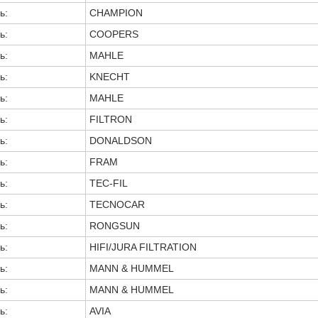
ь:
CHAMPION
ь:
COOPERS
ь:
MAHLE
ь:
KNECHT
ь:
MAHLE
ь:
FILTRON
ь:
DONALDSON
ь:
FRAM
ь:
TEC-FIL
ь:
TECNOCAR
ь:
RONGSUN
ь:
HIFI/JURA FILTRATION
ь:
MANN & HUMMEL
ь:
MANN & HUMMEL
ь:
AVIA