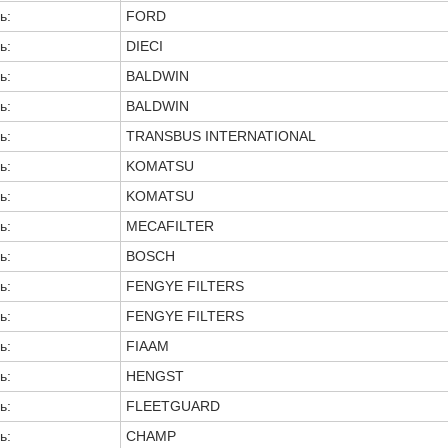
ь:
FORD
ь:
DIECI
ь:
BALDWIN
ь:
BALDWIN
ь:
TRANSBUS INTERNATIONAL
ь:
KOMATSU
ь:
KOMATSU
ь:
MECAFILTER
ь:
BOSCH
ь:
FENGYE FILTERS
ь:
FENGYE FILTERS
ь:
FIAAM
ь:
HENGST
ь:
FLEETGUARD
ь:
CHAMP