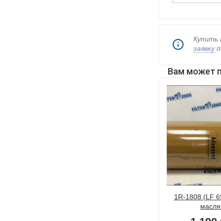
Купить 
заявку
п
Вам может 
жный
CS 41005 Центробежный
1R-1808 (LF 6
тр
Масляный Фильтр
масля