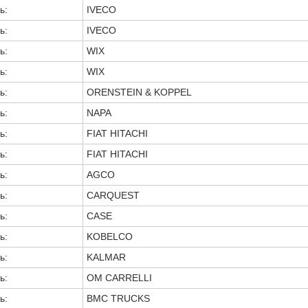
ь:
IVECO
ь:
IVECO
ь:
WIX
ь:
WIX
ь:
ORENSTEIN & KOPPEL
ь:
NAPA
ь:
FIAT HITACHI
ь:
FIAT HITACHI
ь:
AGCO
ь:
CARQUEST
ь:
CASE
ь:
KOBELCO
ь:
KALMAR
ь:
OM CARRELLI
ь:
BMC TRUCKS