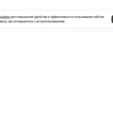
cookies
для повышения удобства и эффективности пользования сайтом.
отр, вы соглашаетесь с их использованием.
КОНТАКТЫ
Выставочный зал:
РФ Республика Татарстан город Набережные Челны, К
226 А помещение 3
Оптовый Склад:
РФ Республика Татарстан город Набережные Челны, К
224 (ПГК Гараж 2000), 20 ряд 10 бокс
Посмотреть на карте
+7 (8552) 25-85-75 отдел продаж фильтров