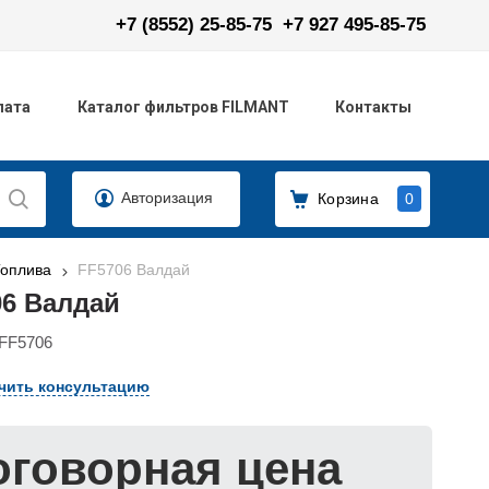
+7 (8552) 25-85-75
+7 927 495-85-75
лата
Каталог фильтров FILMANT
Контакты
Авторизация
Корзина
0
Топлива
FF5706 Валдай
06 Валдай
FF5706
чить консультацию
оговорная цена