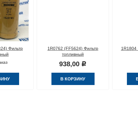
24) Фильтр
1R0762 (FF5624) Фильтр
1R1804 
вный
топливный
аказ
938,00
Р
ЗИНУ
В КОРЗИНУ